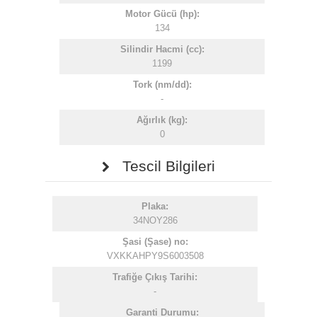
Motor Gücü (hp):
134
Silindir Hacmi (cc):
1199
Tork (nm/dd):
-
Ağırlık (kg):
0
Tescil Bilgileri
Plaka:
34NOY286
Şasi (Şase) no:
VXKKAHPY9S6003508
Trafiğe Çıkış Tarihi:
-
Garanti Durumu: