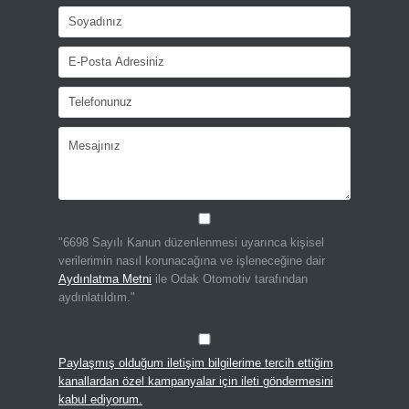
"6698 Sayılı Kanun düzenlenmesi uyarınca kişisel
verilerimin nasıl korunacağına ve işleneceğine dair
Aydınlatma Metni
ile Odak Otomotiv tarafından
aydınlatıldım."
Paylaşmış olduğum iletişim bilgilerime tercih ettiğim
kanallardan özel kampanyalar için ileti göndermesini
kabul ediyorum.