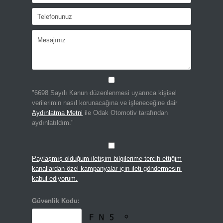
"6698 Sayılı Kanun düzenlenmesi uyarınca kişisel
verilerimin nasıl korunacağına ve işleneceğine dair
Aydınlatma Metni
ile Odak Otomotiv tarafından
aydınlatıldım."
Paylaşmış olduğum iletişim bilgilerime tercih ettiğim
kanallardan özel kampanyalar için ileti göndermesini
kabul ediyorum.
Güvenlik Kodu: