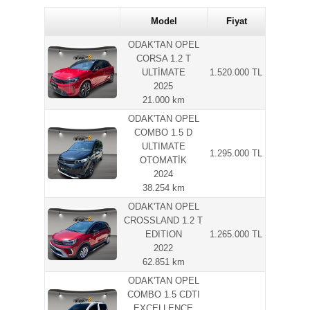
Model
Fiyat
ODAK'TAN OPEL
CORSA 1.2 T
ULTİMATE
1.520.000 TL
2025
21.000 km
ODAK'TAN OPEL
COMBO 1.5 D
ULTIMATE
1.295.000 TL
OTOMATİK
2024
38.254 km
ODAK'TAN OPEL
CROSSLAND 1.2 T
EDITION
1.265.000 TL
2022
62.851 km
ODAK'TAN OPEL
COMBO 1.5 CDTI
EXCELLENCE