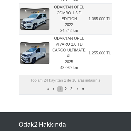
ODAK'TAN OPEL
COMBO 1.5 D
EDITION
1.085.000 TL
2022
24.242 km
ODAK'TAN OPEL
VIVARO 2.0 TD
CARGO ULTİMATE
1.255.000 TL
XL
2025
43.069 km
Toplam 24 kayıttan 1 ile 10 arasındasınız
1
2
3
Odak2 Hakkında