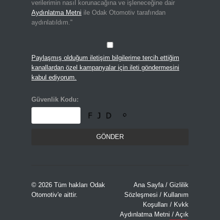
verilerimin nasıl korunacağına ve işleneceğine dair
Aydınlatma Metni
ile Odak Otomotiv tarafından
aydınlatıldım."
Paylaşmış olduğum iletişim bilgilerime tercih ettiğim
kanallardan özel kampanyalar için ileti göndermesini
kabul ediyorum.
Güvenlik Kodu:
© 2026 Tüm hakları
Odak
Ana Sayfa
/
Gizlilik
Otomotiv
'e aittir.
Sözleşmesi
/
Kullanım
Koşulları
/
Kvkk
Aydınlatma Metni
/
Açık