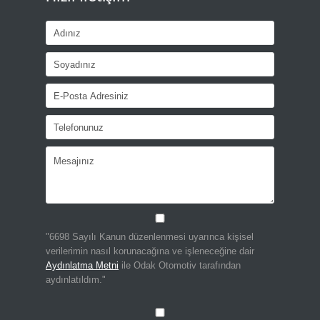
"6698 Sayılı Kanun düzenlenmesi uyarınca kişisel
verilerimin nasıl korunacağına ve işleneceğine dair
Aydınlatma Metni
ile Odak Otomotiv tarafından
aydınlatıldım."