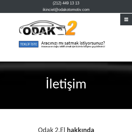
(212) 449 13 13
ikinciel@odakotomotiv.com
İletişim
Odak 2.El
hakkında