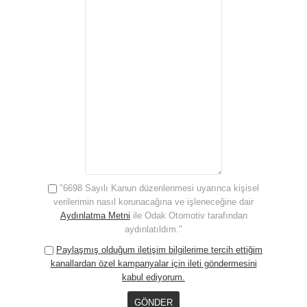
"6698 Sayılı Kanun düzenlenmesi uyarınca kişisel
verilerimin nasıl korunacağına ve işleneceğine dair
Aydınlatma Metni
ile Odak Otomotiv tarafından
aydınlatıldım."
Paylaşmış olduğum iletişim bilgilerime tercih ettiğim
kanallardan özel kampanyalar için ileti göndermesini
kabul ediyorum.