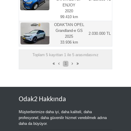
ENJOY
2020
99.410 km
ODAK'TAN OPEL
Grandland-e GS
2.030.000 TL
2025
33.936 km
Toplam 5 kayıttan 1 ile 5 arasındasınız
1
Odak2 Hakkında
Müşterilerimize daha iyi, daha kaliteli, daha
profesyonel, daha güvenilir hizmet verebilmek adına
daha da büyüyor.