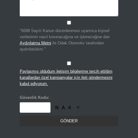
"6698 Sayılı Kanun düzenlenmesi uyarınca kişisel
verilerimin nasıl korunacağına ve işleneceğine dair
Aydınlatma Metni
ile Odak Otomotiv tarafından
aydınlatıldım."
Paylaşmış olduğum iletişim bilgilerime tercih ettiğim
kanallardan özel kampanyalar için ileti göndermesini
kabul ediyorum.
Güvenlik Kodu: