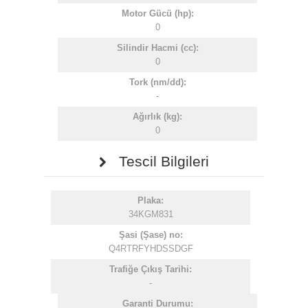
Motor Gücü (hp):
0
Silindir Hacmi (cc):
0
Tork (nm/dd):
-
Ağırlık (kg):
0
Tescil Bilgileri
Plaka:
34KGM831
Şasi (Şase) no:
Q4RTRFYHDSSDGF
Trafiğe Çıkış Tarihi:
-
Garanti Durumu: