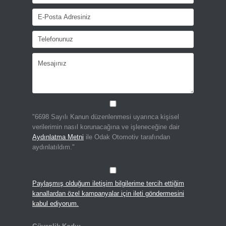
"6698 Sayılı Kanun düzenlenmesi uyarınca kişisel
verilerimin nasıl korunacağına ve işleneceğine dair
Aydınlatma Metni
ile Odak Otomotiv tarafından
aydınlatıldım."
Paylaşmış olduğum iletişim bilgilerime tercih ettiğim
kanallardan özel kampanyalar için ileti göndermesini
kabul ediyorum.