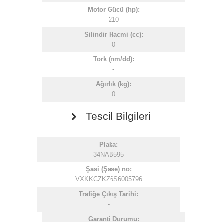
Motor Gücü (hp):
210
Silindir Hacmi (cc):
0
Tork (nm/dd):
-
Ağırlık (kg):
0
Tescil Bilgileri
Plaka:
34NAB595
Şasi (Şase) no:
VXKKCZKZ6S6005796
Trafiğe Çıkış Tarihi:
-
Garanti Durumu: