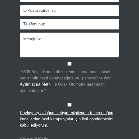
"6698 Sayılı Kanun düzenlenmesi uyarınca kişisel
verilerimin nasıl korunacağına ve işleneceğine dair
Aydınlatma Metni
ile Odak Otomotiv tarafından
aydınlatıldım."
Paylaşmış olduğum iletişim bilgilerime tercih ettiğim
kanallardan özel kampanyalar için ileti göndermesini
kabul ediyorum.