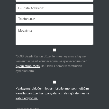
"6698 Sayılı Kanun düzenlenmesi uyarınca kişisel
verilerimin nasıl korunacağına ve işleneceğine dair
Aydınlatma Metni
ile Odak Otomotiv tarafından
aydınlatıldım."
Paylaşmış olduğum iletişim bilgilerime tercih ettiğim
kanallardan özel kampanyalar için ileti göndermesini
kabul ediyorum.