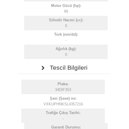
Motor Gücü (hp):
99
Silindir Hacmi (cc):
0
Tork (nm/dd):
-
Ağırlık (kg):
0
Tescil Bilgileri
Plaka:
34DIF353
Şasi (Şase) no:
VXKUPHNKSL4357216
Trafiğe Çıkış Tarihi:
-
Garanti Durumu: