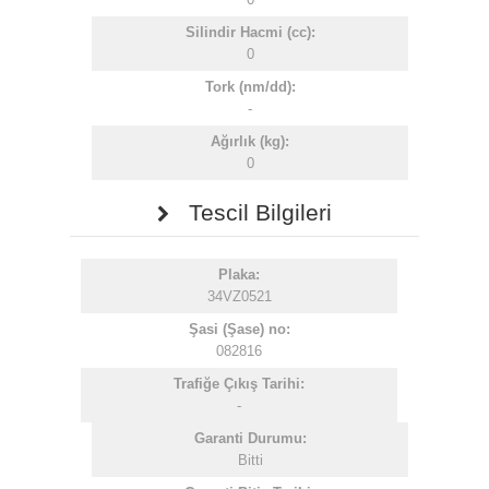
Silindir Hacmi (cc):
0
Tork (nm/dd):
-
Ağırlık (kg):
0
Tescil Bilgileri
Plaka:
34VZ0521
Şasi (Şase) no:
082816
Trafiğe Çıkış Tarihi:
-
Garanti Durumu:
Bitti