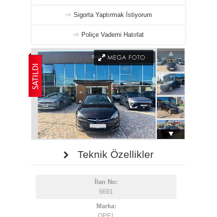
Sigorta Yaptırmak İstiyorum
Poliçe Vademi Hatırlat
Teknik Özellikler
İlan No:
6691
Marka:
OPEL