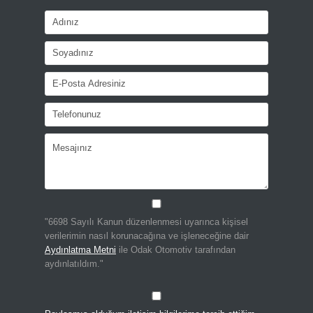
"6698 Sayılı Kanun düzenlenmesi uyarınca kişisel
verilerimin nasıl korunacağına ve işleneceğine dair
Aydınlatma Metni
ile Odak Otomotiv tarafından
aydınlatıldım."