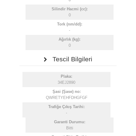
Silindir Hacmi (cc):
0
Tork (nm/dd):
-
Ağırlık (kg):
0
Tescil Bilgileri
Plaka:
34EJ2890
Şasi (Şase) no:
QWRETYEHFDHGFGF
Trafiğe Çıkış Tarihi:
-
Garanti Durumu:
Bitti