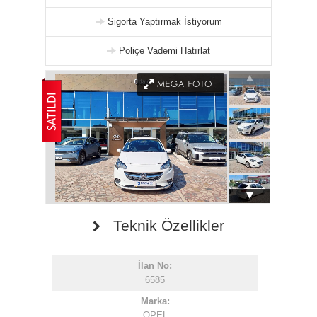
Sigorta Yaptırmak İstiyorum
Poliçe Vademi Hatırlat
Teknik Özellikler
İlan No:
6585
Marka:
OPEL