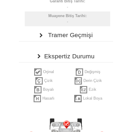
Garanti Bitiş Tarihi:
-
Muayene Bitiş Tarihi:
-
Tramer Geçmişi
Ekspertiz Durumu
Orjinal
Değişmiş
Çizik
Derin Çizik
Boyalı
Ezik
Hasarlı
Lokal Boya