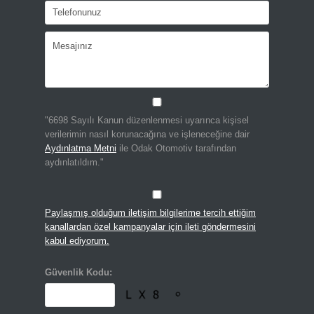
"6698 Sayılı Kanun düzenlenmesi uyarınca kişisel
verilerimin nasıl korunacağına ve işleneceğine dair
Aydınlatma Metni
ile Odak Otomotiv tarafından
aydınlatıldım."
Paylaşmış olduğum iletişim bilgilerime tercih ettiğim
kanallardan özel kampanyalar için ileti göndermesini
kabul ediyorum.
Güvenlik Kodu: