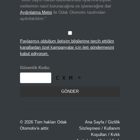
verilerimin nasıl korunacağına ve işleneceğine dair
Aydınlatma Metni
ile Odak Otomotiv tarafından
aydınlatıldım."
Paylaşmış olduğum iletişim bilgilerime tercih ettiğim
kanallardan özel kampanyalar için ileti göndermesini
kabul ediyorum.
Güvenlik Kodu:
© 2026 Tüm hakları
Odak
Ana Sayfa
/
Gizlilik
Otomotiv
'e aittir.
Sözleşmesi
/
Kullanım
Koşulları
/
Kvkk