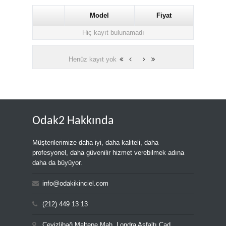
Model
Fiyat
Hiç kayıt bulunamadı
Henüz kayıt yok
Odak2 Hakkında
Müşterilerimize daha iyi, daha kaliteli, daha
profesyonel, daha güvenilir hizmet verebilmek adına
daha da büyüyor.
info@odakikinciel.com
(212) 449 13 13
Cevizlibağ Maltepe Mah. Londra Asfaltı Cad.