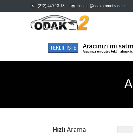
(212) 449 13 13
ikinciel@odakotomotiv.com
A
Hızlı
Arama