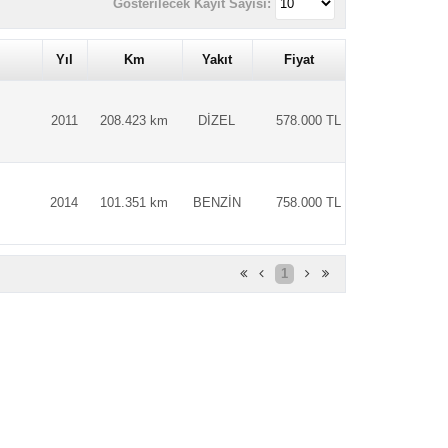
Gösterilecek Kayıt Sayısı:
Yıl
Km
Yakıt
Fiyat
2011
208.423 km
DİZEL
578.000 TL
2014
101.351 km
BENZİN
758.000 TL
1