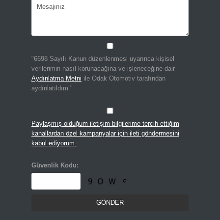
"6698 Sayılı Kanun düzenlenmesi uyarınca kişisel
verilerimin nasıl korunacağına ve işleneceğine dair
Aydınlatma Metni
ile Odak Otomotiv tarafından
aydınlatıldım."
Paylaşmış olduğum iletişim bilgilerime tercih ettiğim
kanallardan özel kampanyalar için ileti göndermesini
kabul ediyorum.
Güvenlik Kodu: