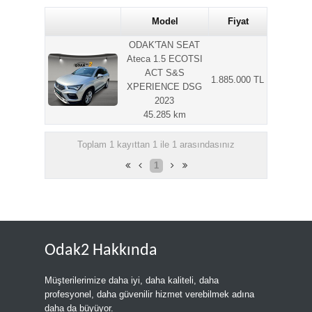
Model
Fiyat
ODAK'TAN SEAT
Ateca 1.5 ECOTSI
ACT S&S
1.885.000 TL
XPERIENCE DSG
2023
45.285 km
Toplam 1 kayıttan 1 ile 1 arasındasınız
1
Odak2 Hakkında
Müşterilerimize daha iyi, daha kaliteli, daha
profesyonel, daha güvenilir hizmet verebilmek adına
daha da büyüyor.