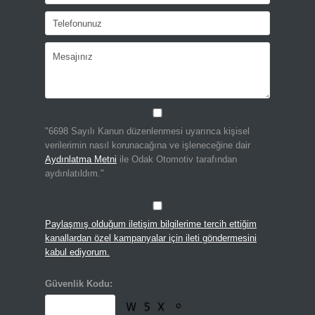
"6698 Sayılı Kanun düzenlenmesi uyarınca kişisel
verilerimin nasıl korunacağına ve işleneceğine dair
Aydınlatma Metni
ile Odak Otomotiv tarafından
aydınlatıldım."
Paylaşmış olduğum iletişim bilgilerime tercih ettiğim
kanallardan özel kampanyalar için ileti göndermesini
kabul ediyorum.
Güvenlik Kodu: