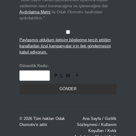
verilerimin nasıl korunacağına ve işleneceğine dair
Aydınlatma Metni
ile Odak Otomotiv tarafından
aydınlatıldım."
Paylaşmış olduğum iletişim bilgilerime tercih ettiğim
kanallardan özel kampanyalar için ileti göndermesini
kabul ediyorum.
Güvenlik Kodu:
© 2026 Tüm hakları
Odak
Ana Sayfa
/
Gizlilik
Otomotiv
'e aittir.
Sözleşmesi
/
Kullanım
Koşulları
/
Kvkk