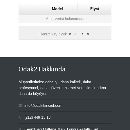
Model
Fiyat
Araç verisi bulunamadı
Henüz kayıt yok
Odak2 Hakkında
Müşterilerimize daha iyi, daha kaliteli, daha
profesyonel, daha güvenilir hizmet verebilmek adına
daha da büyüyor.
info@odakikinciel.com
(212) 449 13 13
Cevizlibağ Maltepe Mah. Londra Asfaltı Cad.