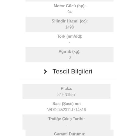
Motor Gücü (hp):
94
Silindir Hacmi (cc):
1498
Tork (nm/dd):
-
Ağırlık (kg):
0
Tescil Bilgileri
Plaka:
34HN1857
Şasi (Şase) no:
WDD2452311J714516
Trafiğe Çıkış Tarihi:
-
Garanti Durumu: