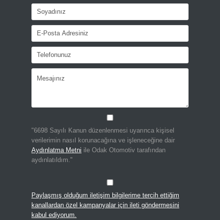
"6698 Sayılı Kanun düzenlenmesi uyarınca kişisel
verilerimin nasıl korunacağına ve işleneceğine dair
Aydınlatma Metni
ile Odak Otomotiv tarafından
aydınlatıldım."
Paylaşmış olduğum iletişim bilgilerime tercih ettiğim
kanallardan özel kampanyalar için ileti göndermesini
kabul ediyorum.