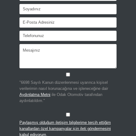
"6698 Sayılı Kanun düzenlenmesi uyarınca kişisel
verilerimin nasıl korunacağına ve işleneceğine dair
Aydınlatma Metni
ile Odak Otomotiv tarafından
aydınlatıldım."
Paylaşmış olduğum iletişim bilgilerime tercih ettiğim
kanallardan özel kampanyalar için ileti göndermesini
kabul ediyorum.