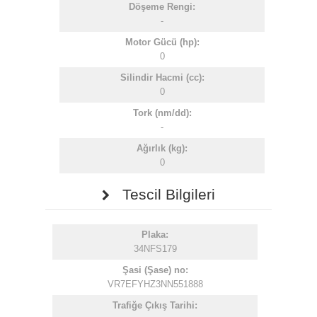
Döşeme Rengi:
-
Motor Gücü (hp):
0
Silindir Hacmi (cc):
0
Tork (nm/dd):
-
Ağırlık (kg):
0
Tescil Bilgileri
Plaka:
34NFS179
Şasi (Şase) no:
VR7EFYHZ3NN551888
Trafiğe Çıkış Tarihi: