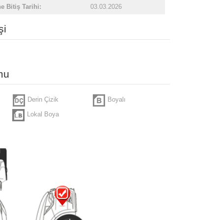
 Bitiş Tarihi:
03.03.2026
şi
mu
Derin Çizik
Boyalı
Lokal Boya