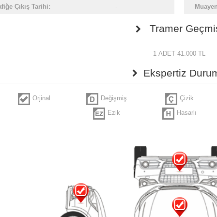
afiğe Çıkış Tarihi:
-
Muayene
Tramer Geçmi
1 ADET 41.000 TL
Ekspertiz Duru
Orjinal
Değişmiş
Çizik
Ezik
Hasarlı