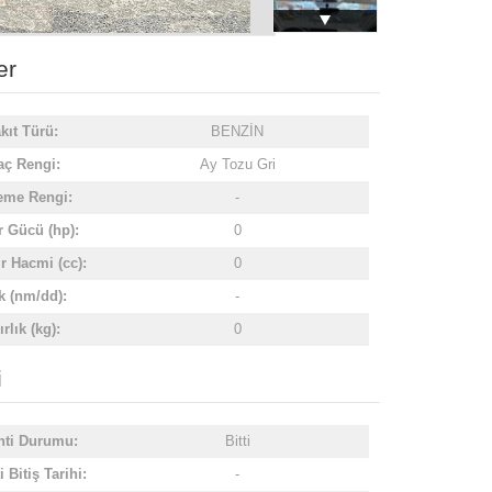
er
kıt Türü:
BENZİN
aç Rengi:
Ay Tozu Gri
eme Rengi:
-
 Gücü (hp):
0
ir Hacmi (cc):
0
k (nm/dd):
-
rlık (kg):
0
i
nti Durumu:
Bitti
 Bitiş Tarihi:
-