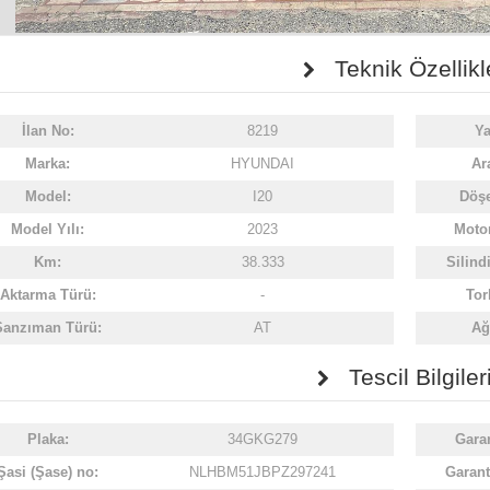
Teknik Özellikl
İlan No:
8219
Ya
Marka:
HYUNDAI
Ar
Model:
I20
Döş
Model Yılı:
2023
Motor
Km:
38.333
Silind
Aktarma Türü:
-
Tor
Şanzıman Türü:
AT
Ağı
Tescil Bilgiler
Plaka:
34GKG279
Gara
Şasi (Şase) no:
NLHBM51JBPZ297241
Garanti