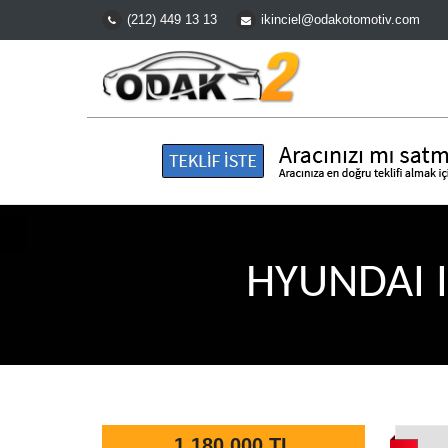
(212) 449 13 13
ikinciel@odakotomotiv.com
HYUNDAI I
1.180.000 TL