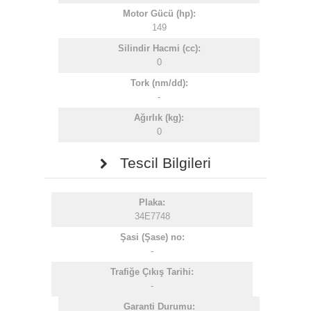
Motor Gücü (hp):
149
Silindir Hacmi (cc):
0
Tork (nm/dd):
-
Ağırlık (kg):
0
Tescil Bilgileri
Plaka:
34E7748
Şasi (Şase) no:
-
Trafiğe Çıkış Tarihi:
-
Garanti Durumu: