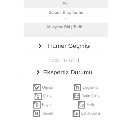
Bitti
Garanti Bitiş Tarihi:
-
Muayene Bitiş Tarihi:
-
Tramer Geçmişi
1 ADET 17.372 TL
Ekspertiz Durumu
Orjinal
Değişmiş
Çizik
Derin Çizik
Boyalı
Ezik
Hasarlı
Lokal Boya