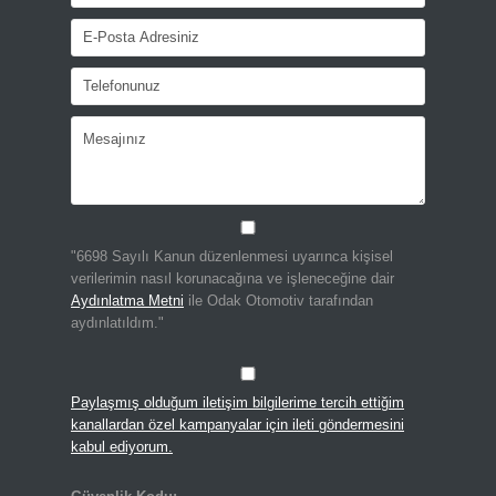
"6698 Sayılı Kanun düzenlenmesi uyarınca kişisel
verilerimin nasıl korunacağına ve işleneceğine dair
Aydınlatma Metni
ile Odak Otomotiv tarafından
aydınlatıldım."
Paylaşmış olduğum iletişim bilgilerime tercih ettiğim
kanallardan özel kampanyalar için ileti göndermesini
kabul ediyorum.