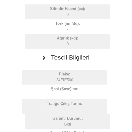
Silindir Hacmi (cc):
0
Tork (nm/dd):
-
Ağırlık (kg):
0
Tescil Bilgileri
Plaka:
34EIE506
Şasi (Şase) no:
-
Trafiğe Çıkış Tarihi:
-
Garanti Durumu:
Bitti