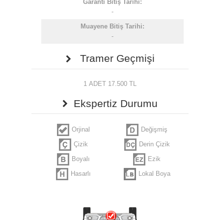
Garanti Bitiş Tarihi:
-
Muayene Bitiş Tarihi:
-
Tramer Geçmişi
1 ADET 17.500 TL
Ekspertiz Durumu
Orjinal
Değişmiş
Çizik
Derin Çizik
Boyalı
Ezik
Hasarlı
Lokal Boya