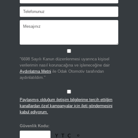
"6698 Sayılı Kanun düzenlenmesi uyarınca kişisel
verilerimin nasıl korunacağına ve işleneceğine dair
Aydınlatma Metni
ile Odak Otomotiv tarafından
aydınlatıldım."
Paylaşmış olduğum iletişim bilgilerime tercih ettiğim
kanallardan özel kampanyalar için ileti göndermesini
kabul ediyorum.
Güvenlik Kodu: