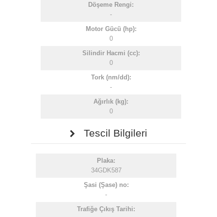
Döşeme Rengi:
-
Motor Gücü (hp):
0
Silindir Hacmi (cc):
0
Tork (nm/dd):
-
Ağırlık (kg):
0
Tescil Bilgileri
Plaka:
34GDK587
Şasi (Şase) no:
-
Trafiğe Çıkış Tarihi: