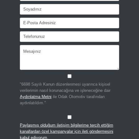
"6698 Sayılı Kanun düzenlenmesi uyarınca kişisel
verilerimin nasıl korunacağına ve işleneceğine dair
Aydınlatma Metni
ile Odak Otomotiv tarafından
aydınlatıldım."
Paylaşmış olduğum iletişim bilgilerime tercih ettiğim
kanallardan özel kampanyalar için ileti göndermesini
kabul ediyorum.