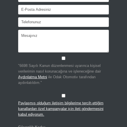
"6698 Sayılı Kanun düzenlenmesi uyarınca kişisel
verilerimin nasıl korunacağına ve işleneceğine dair
Aydınlatma Metni
ile Odak Otomotiv tarafından
aydınlatıldım."
Paylaşmış olduğum iletişim bilgilerime tercih ettiğim
kanallardan özel kampanyalar için ileti göndermesini
kabul ediyorum.