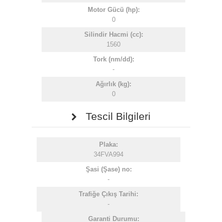
Motor Gücü (hp):
0
Silindir Hacmi (cc):
1560
Tork (nm/dd):
-
Ağırlık (kg):
0
Tescil Bilgileri
Plaka:
34FVA994
Şasi (Şase) no:
-
Trafiğe Çıkış Tarihi:
-
Garanti Durumu: