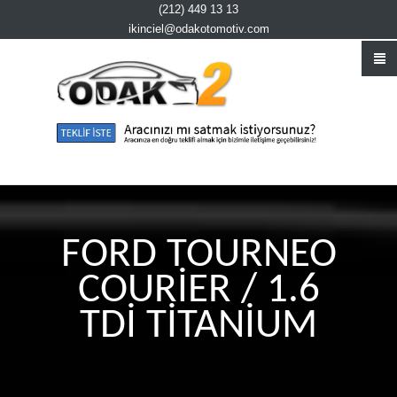
(212) 449 13 13
ikinciel@odakotomotiv.com
FORD TOURNEO
COURİER / 1.6
TDİ TİTANİUM