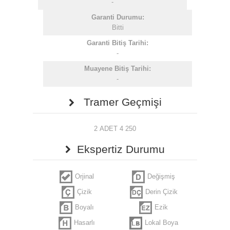
-
Garanti Durumu:
Bitti
Garanti Bitiş Tarihi:
-
Muayene Bitiş Tarihi:
-
Tramer Geçmişi
2 ADET 4 250
Ekspertiz Durumu
Orjinal
Değişmiş
Çizik
Derin Çizik
Boyalı
Ezik
Hasarlı
Lokal Boya