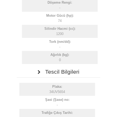
Döşeme Rengi:
-
Motor Gücü (hp):
74
Silindir Hacmi (cc):
1200
Tork (nm/dd):
-
Ağırlık (kg):
0
Tescil Bilgileri
Plaka:
34UV5654
Şasi (Şase) no:
-
Trafiğe Çıkış Tarihi: