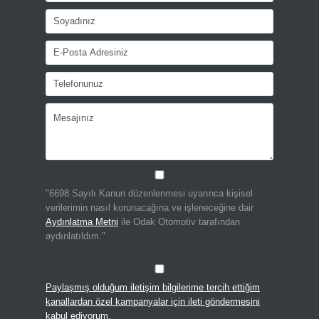
"6698 Sayılı Kanun düzenlenmesi uyarınca kişisel
verilerimin nasıl korunacağına ve işleneceğine dair
Aydınlatma Metni
ile Odak Otomotiv tarafından
aydınlatıldım."
Paylaşmış olduğum iletişim bilgilerime tercih ettiğim
kanallardan özel kampanyalar için ileti göndermesini
kabul ediyorum.