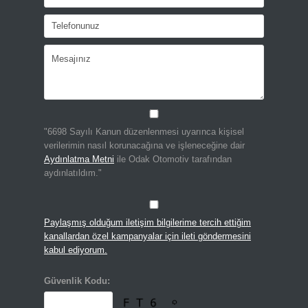
"6698 Sayılı Kanun düzenlenmesi uyarınca kişisel
verilerimin nasıl korunacağına ve işleneceğine dair
Aydınlatma Metni
ile Odak Otomotiv tarafından
aydınlatıldım."
Paylaşmış olduğum iletişim bilgilerime tercih ettiğim
kanallardan özel kampanyalar için ileti göndermesini
kabul ediyorum.
Güvenlik Kodu: