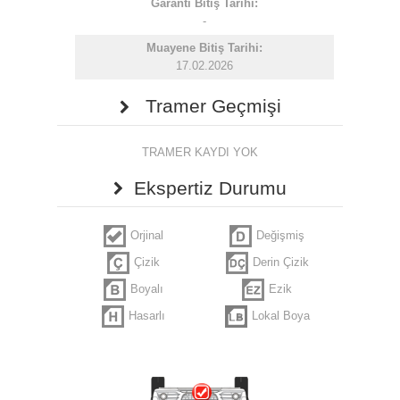
Garanti Bitiş Tarihi:
-
Muayene Bitiş Tarihi:
17.02.2026
Tramer Geçmişi
TRAMER KAYDI YOK
Ekspertiz Durumu
Orjinal
Değişmiş
Çizik
Derin Çizik
Boyalı
Ezik
Hasarlı
Lokal Boya