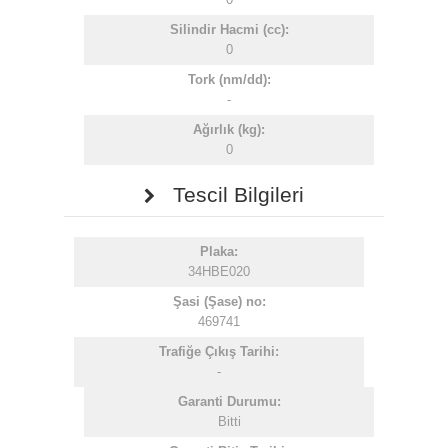
Silindir Hacmi (cc):
0
Tork (nm/dd):
-
Ağırlık (kg):
0
Tescil Bilgileri
Plaka:
34HBE020
Şasi (Şase) no:
469741
Trafiğe Çıkış Tarihi:
-
Garanti Durumu:
Bitti