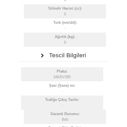
Silindir Hacmi (cc):
0
Tork (nm/dd):
-
Ağırlık (kg):
0
Tescil Bilgileri
Plaka:
34KBV385
Şasi (Şase) no:
-
Trafiğe Çıkış Tarihi:
-
Garanti Durumu:
Bitti