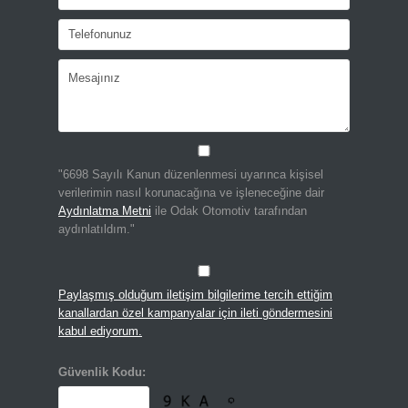
"6698 Sayılı Kanun düzenlenmesi uyarınca kişisel
verilerimin nasıl korunacağına ve işleneceğine dair
Aydınlatma Metni
ile Odak Otomotiv tarafından
aydınlatıldım."
Paylaşmış olduğum iletişim bilgilerime tercih ettiğim
kanallardan özel kampanyalar için ileti göndermesini
kabul ediyorum.
Güvenlik Kodu: