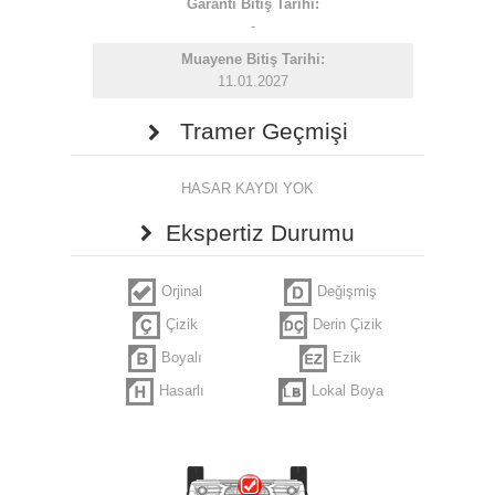
Garanti Bitiş Tarihi:
-
Muayene Bitiş Tarihi:
11.01.2027
Tramer Geçmişi
HASAR KAYDI YOK
Ekspertiz Durumu
Orjinal
Değişmiş
Çizik
Derin Çizik
Boyalı
Ezik
Hasarlı
Lokal Boya