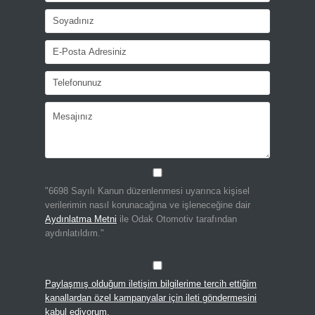
"6698 Sayılı Kanun düzenlenmesi uyarınca kişisel
verilerimin nasıl korunacağına ve işleneceğine dair
Aydınlatma Metni
ile Odak Otomotiv tarafından
aydınlatıldım."
Paylaşmış olduğum iletişim bilgilerime tercih ettiğim
kanallardan özel kampanyalar için ileti göndermesini
kabul ediyorum.