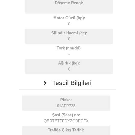
Döşeme Rengi:
-
Motor Gücü (hp):
0
Silindir Hacmi (cc):
0
Tork (nm/dd):
-
Ağırlık (kg):
0
Tescil Bilgileri
Plaka:
61AFP738
Şasi (Şase) no:
QERTETFFDXZGDFGFX
Trafiğe Çıkış Tarihi: